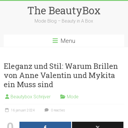
Ga
The BeautyBox
naar
inhoud
Mode Blog – Beauty in A Box
Menu
Eleganz und Stil: Warum Brillen
von Anne Valentin und Mykita
ein Muss sind
Beautybox Schrijver
Mode
16 januari 2024
0 reacties
0