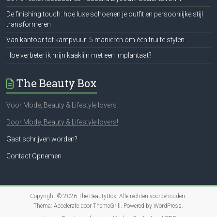
De finishing touch: hoe luxe schoenen je outfit en persoonlijke stijl
transformeren
Van kantoor tot kampvuur: 5 manieren om één trui te stylen
Hoe verbeter ik mijn kaaklijn met een implantaat?
The Beauty Box
Voor Mode, Beauty & Lifestyle lovers
Door Mode, Beauty & Lifestyle lovers!
Gast schrijven worden?
Contact Opnemen
Copyright © 2026
The BeautyBox
. Alle rechten voorbehouden.
Thema:
Accelerate
door ThemeGrill. Powered by
WordPress
.