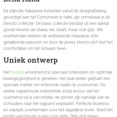
De stijlvolle Italiaanse invloeden vanuit de designafdeling,
gevestigd aan het Comomeer in Italië, zijn onmisbaar in de
Desoto collectie. De basis collectie bestaat uit een aantal
goede kleuren als blauw, wit, zwart, maar ook grijs. Alle
overhemden hebben de welbekende Italiaanse, licht
getailleerde pasvorm en door de jersey stretch stof sluit het
comfortabel om het lichaam heen.
Uniek ontwerp
Het
Desoto
jerseyhemd is speciaal ontworpen om optimale
bewegingsvrijheid te genieten. Het naai-atelier gebruikt een
speciale manier om irriterende naden te voorkomen. De
unieke raglanmouw snijtechniek zorgt ervoor dat het
overhemd vrij is van irritatie, de zomen zijn namelijk van de
schouders naar het rugpand verplaatst. Perfecte business
en vrijetijds overhemden voor het dagelijkse leven. Want het
motto van Desoto is niet voor niets: “Wie zich graag