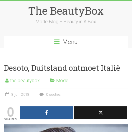
Ga
The BeautyBox
naar
inhoud
Mode Blog – Beauty in A Box
Menu
Desoto, Duitsland ontmoet Italië
the beautybox
Mode
8 juni 2018
0 reacties
0
SHARES