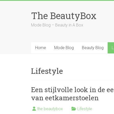
Ga
naar
The BeautyBox
inhoud
Mode Blog – Beauty in A Box
Home
Mode Blog
Beauty Blog
L
Lifestyle
Een stijlvolle look in de
van eetkamerstoelen
the beautybox
Lifestyle