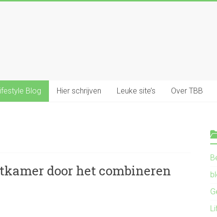
ifestyle Blog
Hier schrijven
Leuke site’s
Over TBB
B
 eetkamer door het combineren
b
G
Li