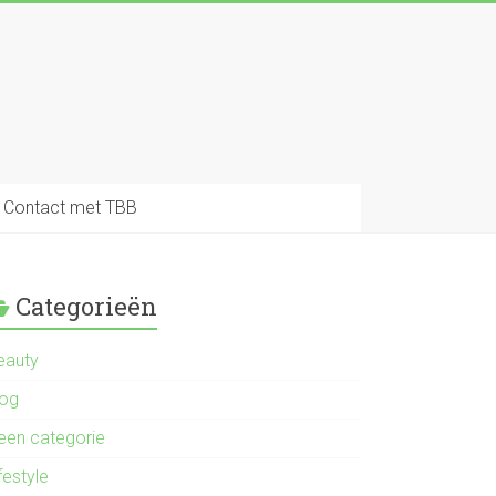
Contact met TBB
Categorieën
eauty
log
een categorie
festyle