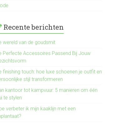
ode
Recente berichten
e wereld van de goudsmit
e Perfecte Accessoires Passend Bij Jouw
ezichtsvorm
 finishing touch: hoe luxe schoenen je outfit en
rsoonlijke stijl transformeren
an kantoor tot kampvuur: 5 manieren om één
ui te stylen
e verbeter ik mijn kaaklijn met een
mplantaat?