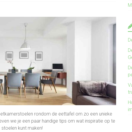
M
D
D
G
De
pe
V
tr
Ho
i
eetkamerstoelen rondom de eettafel om zo een unieke
l geven we je een paar handige tips om wat inspiratie op te
e stoelen kunt maken!