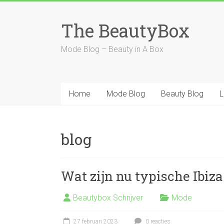
Ga
naar
The BeautyBox
inhoud
Mode Blog – Beauty in A Box
Home
Mode Blog
Beauty Blog
L
blog
Wat zijn nu typische Ibiza
Beautybox Schrijver
Mode
27 februari 2023
0 reacties