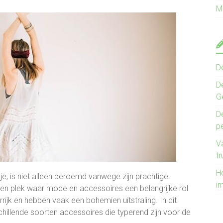
M
D
D
G
De
pe
V
tr
Ho
e, is niet alleen beroemd vanwege zijn prachtige
i
een plek waar mode en accessoires een belangrijke rol
rrijk en hebben vaak een bohemien uitstraling. In dit
schillende soorten accessoires die typerend zijn voor de