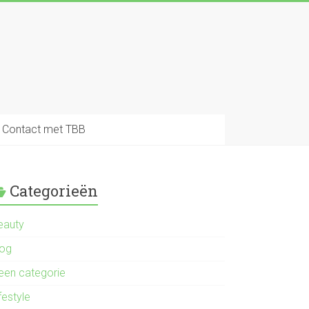
Contact met TBB
Categorieën
eauty
log
een categorie
festyle