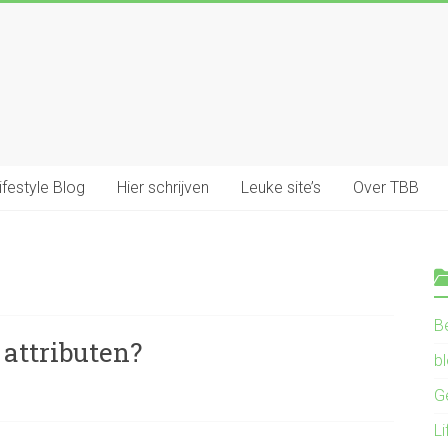
ifestyle Blog
Hier schrijven
Leuke site’s
Over TBB
B
 attributen?
b
G
Li