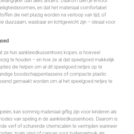
 belangrijker dan alles anders. Daarom dien je ervoor
veiligheidsnormen, en dat het materiaal comfortabel
offen die niet pluizig worden na verloop van tijd, of
die duurzaam, wasbaar en lichtgewicht zijn – ideaal voor
lgoed
t ze hun aankleedkussenhoes kopen, is hoeveel
zig te houden – en hoe ze al dat speelgoed makkelijk
ties die helpen om al dit speelgoed netjes op te
handige boodschappentassens of compacte plastic
ssend gemaakt worden om al het speelgoed netjes te
pelen, kan sommig materiaal giftig zijn voor kinderen als
eriodes van speling in de aankleedkussenhoes. Daarom is
ende verf of schurende chemicaliën te vermijden wanneer
pties zoals vinyl of canvas voor buitengebruik als