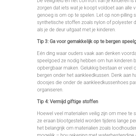
De veiligheid en het comfort van je kinderen is
zorgen dat iets wat je koopt voldoet aan alle 
genoeg is om op te spelen. Let op non-pilling st
synthetische stoffen zoals nylon of polyester 
als je de deur uitgaat met je kinderen.
Tip 3: Ga voor gemakkelijk op te bergen spee
Eén ding waar ouders vaak aan denken voorda
speelgoed ze nodig hebben om hun kinderen be
opbergbaar maken. Gelukkig bestaan er veel op
bergen onder het aankleedkussen. Denk aan 
doosjes die onder de aankleedkussenhoes pa
organiseren.
Tip 4: Vermijd giftige stoffen
Hoewel veel materialien veilig zijn om mee te s
ze eraan blootgesteld worden tijdens lange p
het belangrijk om materialien zoals loodhoud
mogelijk – hou rekening met waterbestendige o