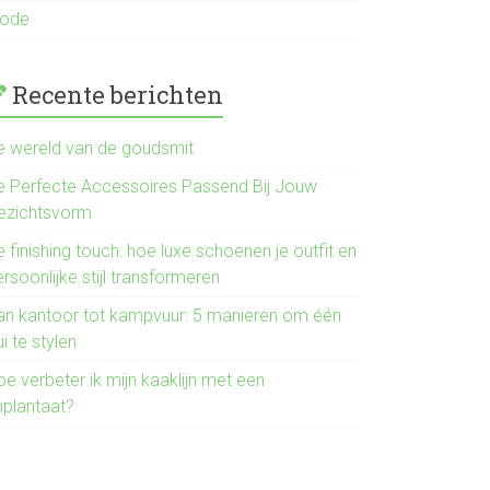
ode
Recente berichten
e wereld van de goudsmit
e Perfecte Accessoires Passend Bij Jouw
ezichtsvorm
 finishing touch: hoe luxe schoenen je outfit en
rsoonlijke stijl transformeren
an kantoor tot kampvuur: 5 manieren om één
ui te stylen
e verbeter ik mijn kaaklijn met een
mplantaat?