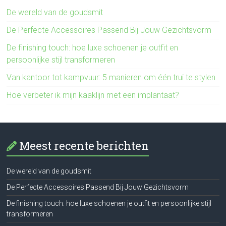
De wereld van de goudsmit
De Perfecte Accessoires Passend Bij Jouw Gezichtsvorm
De finishing touch: hoe luxe schoenen je outfit en
persoonlijke stijl transformeren
Van kantoor tot kampvuur: 5 manieren om één trui te stylen
Hoe verbeter ik mijn kaaklijn met een implantaat?
Meest recente berichten
De wereld van de goudsmit
De Perfecte Accessoires Passend Bij Jouw Gezichtsvorm
De finishing touch: hoe luxe schoenen je outfit en persoonlijke stijl
transformeren