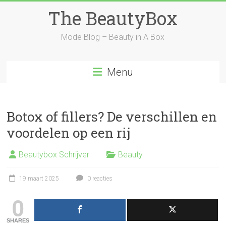
Ga
The BeautyBox
naar
inhoud
Mode Blog – Beauty in A Box
Menu
Botox of fillers? De verschillen en
voordelen op een rij
Beautybox Schrijver
Beauty
19 maart 2025
0 reacties
0
SHARES